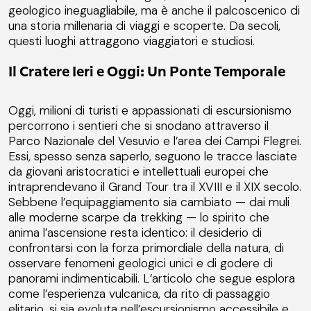
geologico ineguagliabile, ma è anche il palcoscenico di
una storia millenaria di viaggi e scoperte. Da secoli,
questi luoghi attraggono viaggiatori e studiosi.
Il Cratere Ieri e Oggi: Un Ponte Temporale
Oggi, milioni di turisti e appassionati di escursionismo
percorrono i sentieri che si snodano attraverso il
Parco Nazionale del Vesuvio e l’area dei Campi Flegrei.
Essi, spesso senza saperlo, seguono le tracce lasciate
da giovani aristocratici e intellettuali europei che
intraprendevano il Grand Tour tra il XVIII e il XIX secolo.
Sebbene l’equipaggiamento sia cambiato — dai muli
alle moderne scarpe da trekking — lo spirito che
anima l’ascensione resta identico: il desiderio di
confrontarsi con la forza primordiale della natura, di
osservare fenomeni geologici unici e di godere di
panorami indimenticabili. L’articolo che segue esplora
come l’esperienza vulcanica, da rito di passaggio
elitario, si sia evoluta nell’escursionismo accessibile e