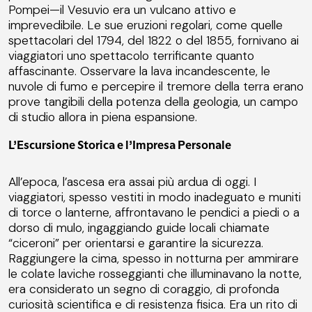
Pompei—il Vesuvio era un vulcano attivo e
imprevedibile. Le sue eruzioni regolari, come quelle
spettacolari del 1794, del 1822 o del 1855, fornivano ai
viaggiatori uno spettacolo terrificante quanto
affascinante. Osservare la lava incandescente, le
nuvole di fumo e percepire il tremore della terra erano
prove tangibili della potenza della geologia, un campo
di studio allora in piena espansione.
L’Escursione Storica e l’Impresa Personale
All’epoca, l’ascesa era assai più ardua di oggi. I
viaggiatori, spesso vestiti in modo inadeguato e muniti
di torce o lanterne, affrontavano le pendici a piedi o a
dorso di mulo, ingaggiando guide locali chiamate
“ciceroni” per orientarsi e garantire la sicurezza.
Raggiungere la cima, spesso in notturna per ammirare
le colate laviche rosseggianti che illuminavano la notte,
era considerato un segno di coraggio, di profonda
curiosità scientifica e di resistenza fisica. Era un rito di