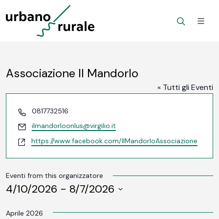
Associazione Il Mandorlo
« Tutti gli Eventi
Telefono
0817732516
Email
ilmandorloonlus@virgilio.it
Website
https://www.facebook.com/IlMandorloAssociazione
Eventi from this organizzatore
4/10/2026
 - 
8/7/2026
SELEZIONA
LA
Aprile 2026