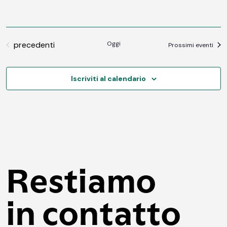
Eventi
precedenti
Oggi
Prossimi eventi
Iscriviti al calendario
Restiamo
in contatto