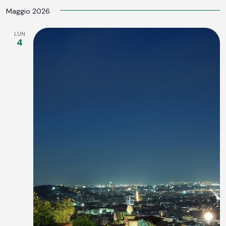
LA
Maggio 2026
DATA.
LUN
4