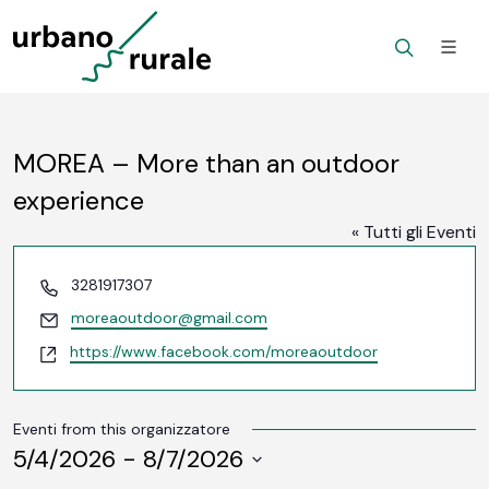
MOREA – More than an outdoor
experience
« Tutti gli Eventi
Telefono
3281917307
Email
moreaoutdoor@gmail.com
Website
https://www.facebook.com/moreaoutdoor
Eventi from this organizzatore
5/4/2026
 - 
8/7/2026
SELEZIONA