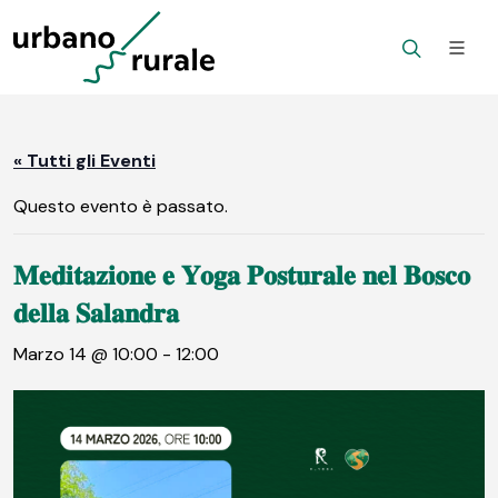
« Tutti gli Eventi
Questo evento è passato.
𝐌𝐞𝐝𝐢𝐭𝐚𝐳𝐢𝐨𝐧𝐞 𝐞 𝐘𝐨𝐠𝐚 𝐏𝐨𝐬𝐭𝐮𝐫𝐚𝐥𝐞 𝐧𝐞𝐥 𝐁𝐨𝐬𝐜𝐨
𝐝𝐞𝐥𝐥𝐚 𝐒𝐚𝐥𝐚𝐧𝐝𝐫𝐚
Marzo 14 @ 10:00
-
12:00