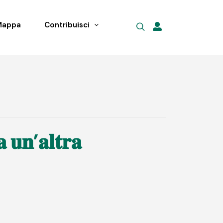
Mappa
Contribuisci
 𝐮𝐧’𝐚𝐥𝐭𝐫𝐚