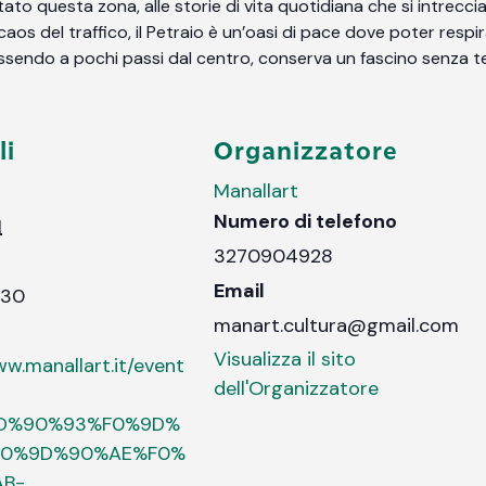
to questa zona, alle storie di vita quotidiana che si intreccia
𝐥𝐢𝐭à: lontano dal caos del traffico, il Petraio è un’oasi di pace dove pot
sendo a pochi passi dal centro, conserva un fascino senza te
li
Organizzatore
Manallart
Numero di telefono
1
3270904928
Email
:30
manart.cultura@gmail.com
Visualizza il sito
ww.manallart.it/event
dell'Organizzatore
9D%90%93%F0%9D%
F0%9D%90%AE%F0%
B-