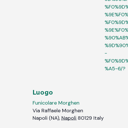
%F0%9D
%9E%F0
%F0%9D
%9E%F0
%90%AB
%9D%90
-
%F0%9D
%A5-6/?
Luogo
Funicolare Morghen
Via Raffaele Morghen
Napoli (NA)
,
Napoli
80129
Italy