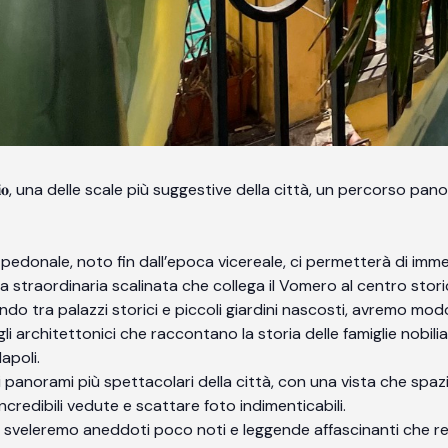
𝐚𝐢𝐨, una delle scale più suggestive della città, un percorso p
tico percorso pedonale, noto fin dall’epoca vicereale, ci permetterà d
ta straordinaria scalinata che collega il Vomero al centro sto
𝐮𝐫𝐛𝐚𝐧𝐨: passeggiando tra palazzi storici e piccoli giardini nascosti, av
i architettonici che raccontano la storia delle famiglie nobili
Napoli.
offre alcuni dei panorami più spettacolari della città, con una vista ch
ncredibili vedute e scattare foto indimenticabili.
 lungo il percorso, vi sveleremo aneddoti poco noti e leggende affascin