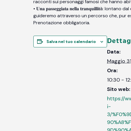
racconti sui personaggi famosi che hanno abita
• 𝐔𝐧𝐚 𝐩𝐚𝐬𝐬𝐞𝐠𝐠𝐢𝐚𝐭𝐚 𝐧𝐞𝐥𝐥𝐚 𝐭𝐫𝐚𝐧𝐪𝐮𝐢
guideremo attraverso un percorso che, pur es
Prenotazione obbligatoria.
Dettag
Salva nel tuo calendario
Data:
Maggio 3
Ora:
10:30 - 12
Sito web:
https://w
i-
3/%F0%
90%A8%
9D%90%A