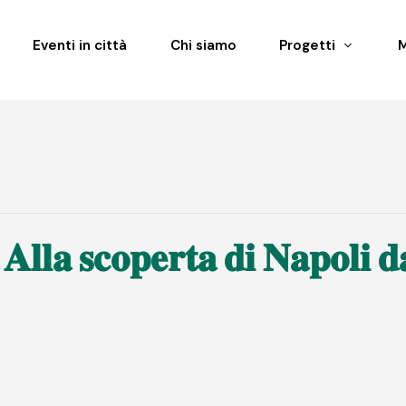
Eventi in città
Chi siamo
Progetti
𝐥𝐥𝐚 𝐬𝐜𝐨𝐩𝐞𝐫𝐭𝐚 𝐝𝐢 𝐍𝐚𝐩𝐨𝐥𝐢 𝐝