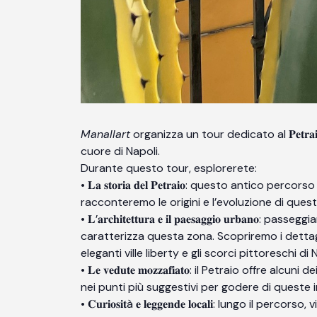
Manallart
organizza un tour dedicato al 𝐏𝐞𝐭𝐫
cuore di Napoli.
Durante questo tour, esplorerete:
• 𝐋𝐚 𝐬𝐭𝐨𝐫𝐢𝐚 𝐝𝐞𝐥 𝐏𝐞𝐭𝐫𝐚𝐢𝐨: questo an
racconteremo le origini e l’evoluzione di ques
• 𝐋’𝐚𝐫𝐜𝐡𝐢𝐭𝐞𝐭𝐭𝐮𝐫𝐚 𝐞 𝐢𝐥 𝐩𝐚𝐞𝐬𝐚𝐠𝐠𝐢𝐨 
caratterizza questa zona. Scopriremo i dettagl
eleganti ville liberty e gli scorci pittoreschi di 
• 𝐋𝐞 𝐯𝐞𝐝𝐮𝐭𝐞 𝐦𝐨𝐳𝐳𝐚𝐟𝐢𝐚𝐭𝐨: il Petraio 
nei punti più suggestivi per godere di queste i
• 𝐂𝐮𝐫𝐢𝐨𝐬𝐢𝐭à 𝐞 𝐥𝐞𝐠𝐠𝐞𝐧𝐝𝐞 𝐥𝐨𝐜𝐚𝐥𝐢: