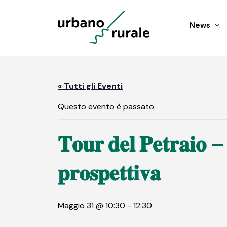
News
« Tutti gli Eventi
Questo evento è passato.
𝐓𝐨𝐮𝐫 𝐝𝐞𝐥 𝐏𝐞𝐭𝐫𝐚𝐢𝐨 – 
𝐩𝐫𝐨𝐬𝐩𝐞𝐭𝐭𝐢𝐯𝐚
Maggio 31 @ 10:30
-
12:30