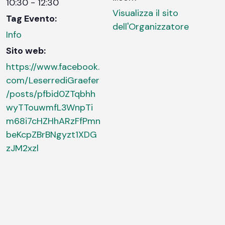
10:30 - 12:30
Visualizza il sito
Tag Evento:
dell'Organizzatore
Info
Sito web:
https://www.facebook.
com/LeserrediGraefer
/posts/pfbid0ZTqbhh
wyTTouwmfL3WnpTi
m68i7cHZHhARzFfPmn
beKcpZBrBNgyzt1XDG
zJM2xzl