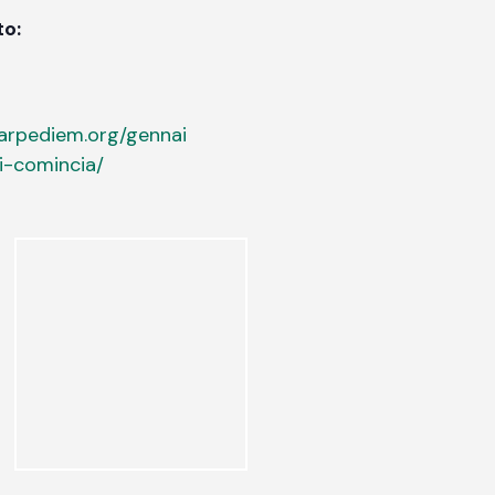
to:
carpediem.org/gennai
i-comincia/