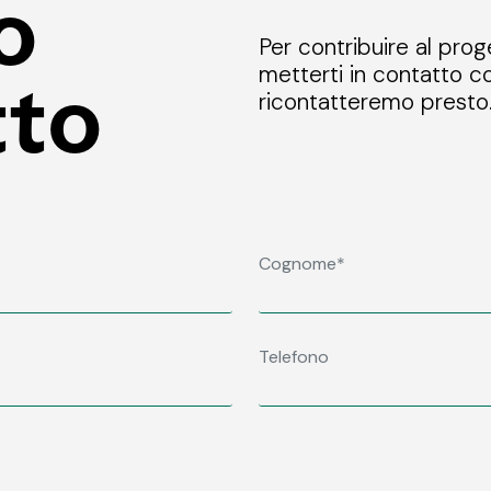
o
Per contribuire al prog
metterti in contatto co
tto
ricontatteremo presto