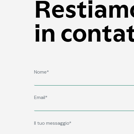
Restiam
in conta