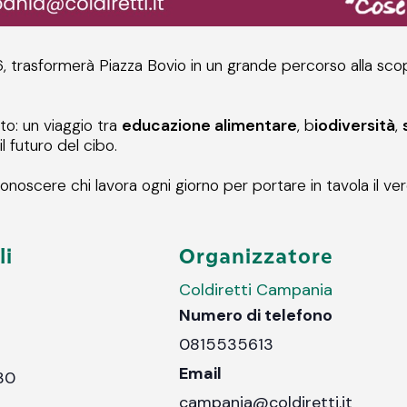
, trasformerà Piazza Bovio in un grande percorso alla scop
sto
: un viaggio tra
educazione alimentare
,
b
iodiversità
,
 futuro del cibo.
 conoscere chi lavora ogni giorno per portare in tavola il ve
li
Organizzatore
Coldiretti Campania
Numero di telefono
0815535613
Email
:30
campania@coldiretti.it