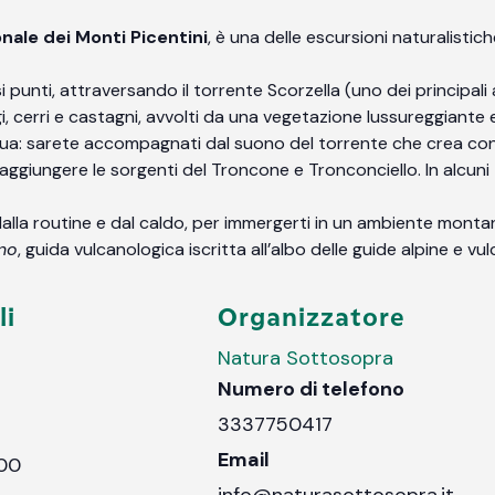
nale dei Monti Picentini
, è una delle escursioni naturalistic
si punti, attraversando il torrente Scorzella (uno dei principali 
, cerri e castagni, avvolti da una vegetazione lussureggiante 
ua: sarete accompagnati dal suono del torrente che crea cont
aggiungere le sorgenti del Troncone e Tronconciello. In alcuni 
 dalla routine e dal caldo, per immergerti in un ambiente mont
no
, guida vulcanologica iscritta all’albo delle guide alpine e v
li
Organizzatore
Natura Sottosopra
Numero di telefono
3337750417
Email
:00