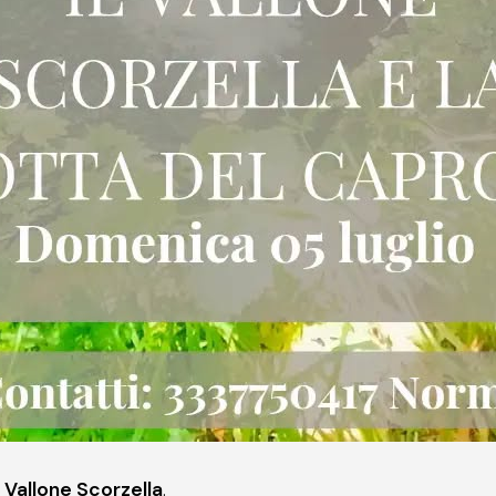
l
Vallone Scorzella
.