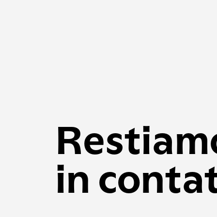
Restiam
in conta