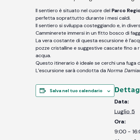
Il sentiero è situato nel cuore del
Parco Regio
perfetta soprattutto durante i mesi caldi.
Il sentiero si sviluppa costeggiando e, in diver
Camminerete immersi in un fitto bosco di faggi
La vera costante di questa escursione è l’acq
pozze cristalline e suggestive cascate fino a r
acqua.
Questo itinerario è ideale se cerchi una fuga
L’escursione sarà condotta da
Norma Damia
Dettag
Salva nel tuo calendario
Data:
Luglio 5
Ora:
9:00 - 16