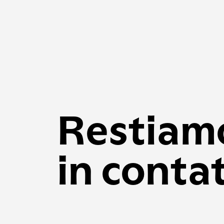
Restiam
in conta