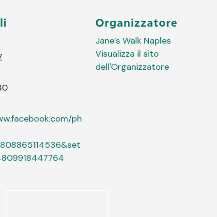
li
Organizzatore
Jane’s Walk Naples
Visualizza il sito
7
dell'Organizzatore
30
www.facebook.com/ph
4808865114536&set
4809918447764