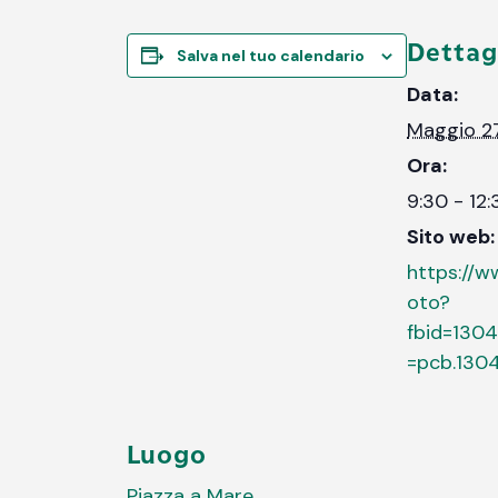
Dettag
Salva nel tuo calendario
Data:
Maggio 2
Ora:
9:30 - 12:
Sito web:
https://
oto?
fbid=130
=pcb.130
Luogo
Piazza a Mare