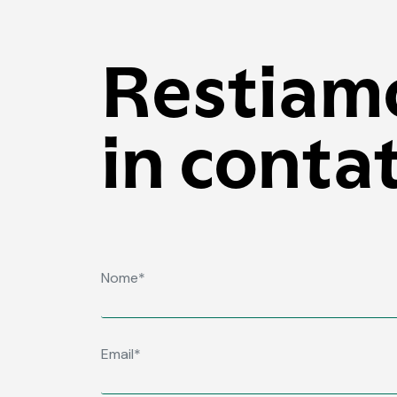
Restiam
in conta