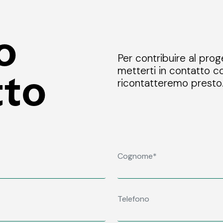
o
Per contribuire al prog
metterti in contatto co
tto
ricontatteremo presto