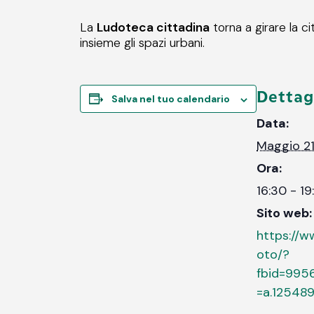
La
Ludoteca cittadina
torna a girare la c
insieme gli spazi urbani.
Dettag
Salva nel tuo calendario
Data:
Maggio 2
Ora:
16:30 - 19
Sito web:
https://
oto/?
fbid=99
=a.12548