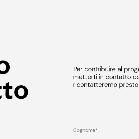
o
Per contribuire al prog
metterti in contatto co
tto
ricontatteremo presto