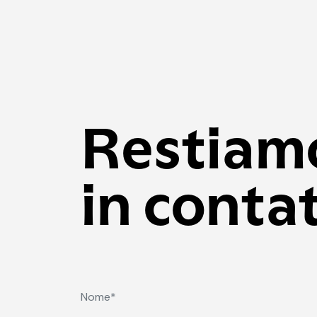
Restiam
in conta