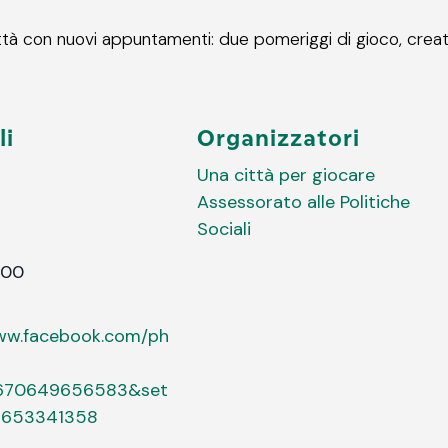
ittà con nuovi appuntamenti: due pomeriggi di gioco, creati
li
Organizzatori
Una città per giocare
Assessorato alle Politiche
1
Sociali
:00
www.facebook.com/ph
5670649656583&set
9653341358