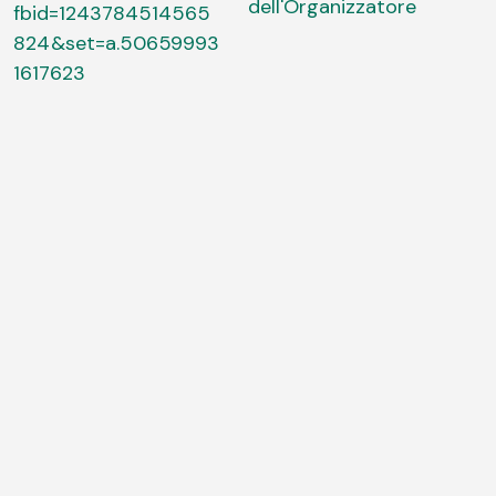
dell'Organizzatore
fbid=1243784514565
824&set=a.50659993
1617623