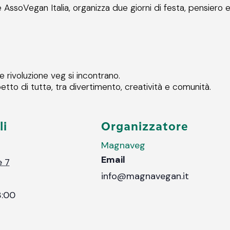
soVegan Italia, organizza due giorni di festa, pensiero e c
 rivoluzione veg si incontrano.
petto di tuttə, tra divertimento, creatività e comunità.
li
Organizzatore
Magnaveg
Email
 7
info@magnavegan.it
3:00