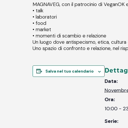
MAGNAVEG, con il patrocinio di VeganOK e As
• talk
• laboratori
• food
• market
• momenti di scambio e relazione
Un luogo dove antispecismo, etica, cultura e
Uno spazio di confronto e relazione, nel ris
Dettag
Salva nel tuo calendario
Data:
Novembre
Ora:
10:00 - 2
Serie: