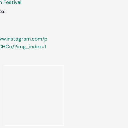
 Festival
to:
www.instagram.com/p
CHCo/?img_index=1