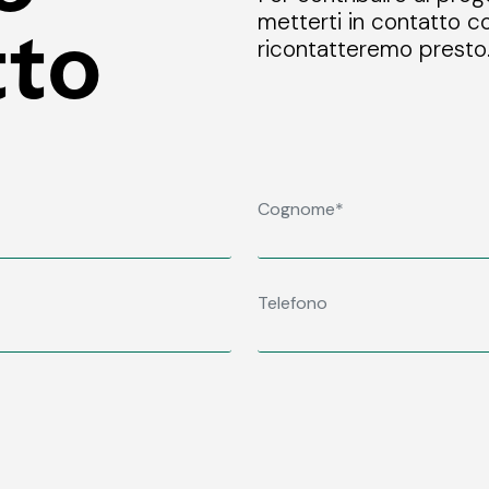
metterti in contatto co
tto
ricontatteremo presto