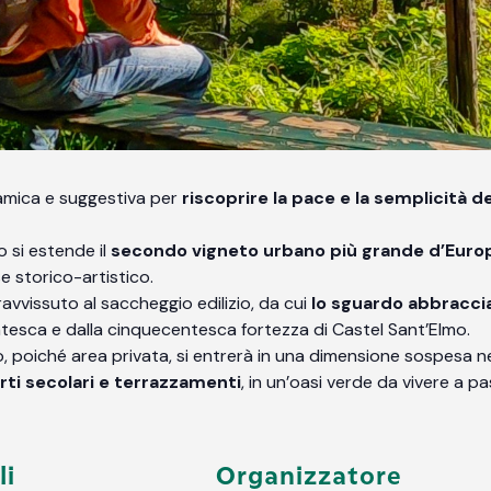
amica e suggestiva per
riscoprire la pace e la semplicità de
 si estende il
secondo vigneto urbano più grande d’Euro
se storico-artistico.
vvissuto al saccheggio edilizio, da cui
lo sguardo abbraccia 
esca e dalla cinquecentesca fortezza di Castel Sant’Elmo.
 poiché area privata, si entrerà in una dimensione sospesa nel
rti secolari e terrazzamenti
, in un’oasi verde da vivere a pa
li
Organizzatore