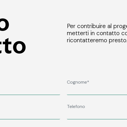
o
Per contribuire al prog
metterti in contatto co
tto
ricontatteremo presto