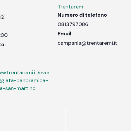
Trentaremi
Numero di telefono
22
0813797086
Email
3:00
campania@trentaremi.it
to:
ww.trentaremi.it/even
ggiata-panoramica-
na-san-martino