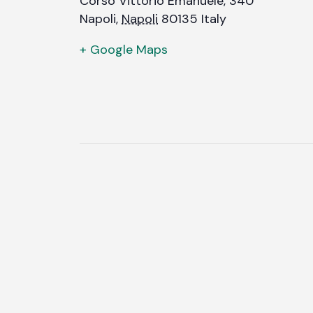
Corso Vittorio Emanuele, 340
Napoli
,
Napoli
80135
Italy
+ Google Maps