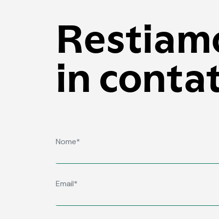
Restiam
in conta