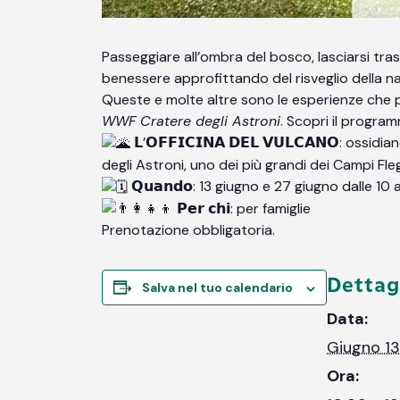
Passeggiare all’ombra del bosco, lasciarsi traspo
benessere approfittando del risveglio della na
Queste e molte altre sono le esperienze che p
WWF Cratere degli Astroni
. Scopri il progra
𝗟’𝗢𝗙𝗙𝗜𝗖𝗜𝗡𝗔 𝗗𝗘𝗟 𝗩𝗨𝗟𝗖𝗔𝗡𝗢: ossi
degli Astroni, uno dei più grandi dei Campi Fleg
𝗤𝘂𝗮𝗻𝗱𝗼: 13 giugno e 27 giugno dalle 10 a
𝗣𝗲𝗿 𝗰𝗵𝗶: per famiglie
Prenotazione obbligatoria.
Dettag
Salva nel tuo calendario
Data:
Giugno 13
Ora: