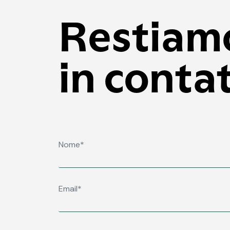
Restiam
in conta