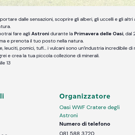
rtare dalle sensazioni, scoprire gli alberi, gli uccelli e gli altr
tura.
otrai fare agli
Astroni
durante la
Primavera delle Oasi
, dal
mma e prenota il tuo posto nella natura.
diane, leuciti, pomici, tufi… i vulcani sono un’industria incredibile 
rei e crea la tua piccola collezione di minerali.
lle 13
li
Organizzatore
Oasi WWF Cratere degli
Astroni
Numero di telefono
081 588 3720