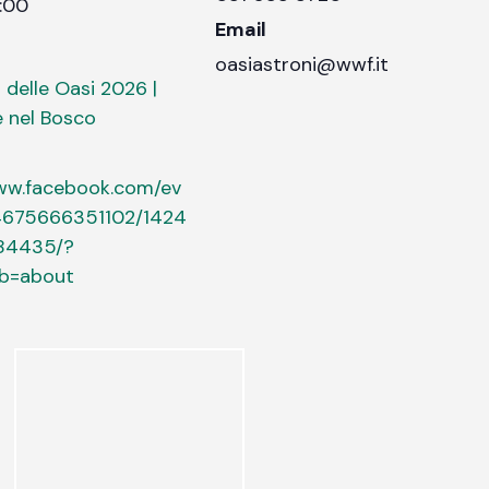
3:00
Email
oasiastroni@wwf.it
 delle Oasi 2026 |
 nel Bosco
www.facebook.com/ev
4675666351102/1424
84435/?
ab=about