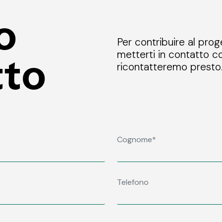
o
Per contribuire al prog
metterti in contatto co
tto
ricontatteremo presto