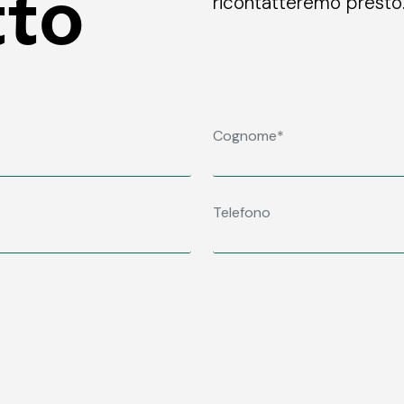
tto
ricontatteremo presto