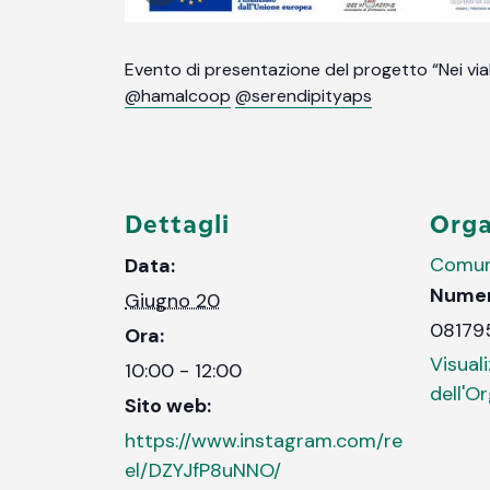
Evento di presentazione del progetto “Nei vial
@hamalcoop
@serendipityaps
Dettagli
Orga
Comun
Data:
Numer
Giugno 20
081795
Ora:
Visuali
10:00 - 12:00
dell'O
Sito web:
https://www.instagram.com/re
el/DZYJfP8uNNO/