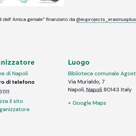
i dell’ Amica geniale” finanziato da
@euprojects_erasmusplus
nizzatore
Luogo
e di Napoli
Biblioteca comunale Agosti
Via Murialdo, 7
o di telefono
Napoli
,
Napoli
80143
Italy
1111
zza il sito
+ Google Maps
rganizzatore