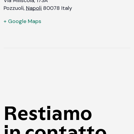
Via Miliscola, 173A
Pozzuoli
,
Napoli
80078
Italy
+ Google Maps
Restiamo
in contatto