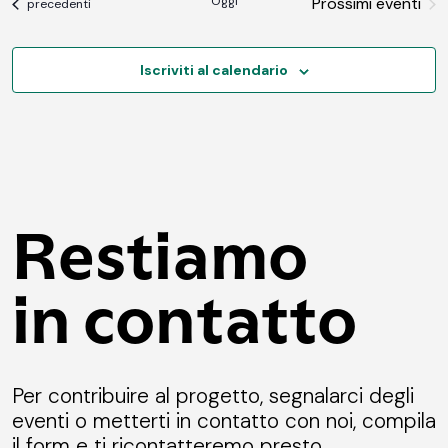
Oggi
Prossimi eventi
Eventi
precedenti
Iscriviti al calendario
Restiamo
in contatto
Per contribuire al progetto, segnalarci degli
eventi o metterti in contatto con noi, compila
il form e ti ricontatteremo presto.