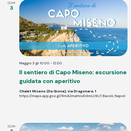
DOM
3
Maggio 3 @ 10:00
-
12:00
Il sentiero di Capo Miseno: escursione
guidata con aperitivo
Chalet Miseno (Da Giona), via Dragonara, 1
https://maps.app.goo.gl/RmA2maHovD4mLU9c7, Bacoli, Napoli
DOM