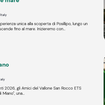
a e mare
 Italy
erienza unica alla scoperta di Posillipo, lungo un
scende fino al mare. Inizieremo con...
iano
taly
ti 2026, gli Amici del Vallone San Rocco ETS
i Miano", una...