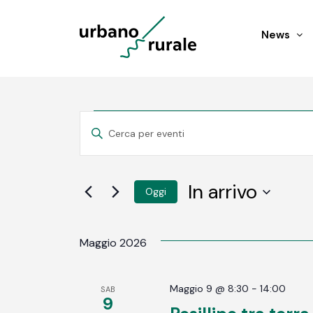
News
Eventi
Eventi
INSERISCI
PAROLA
Ricerca
CHIAVE.
CERCA
EVENTI
e
In arrivo
Oggi
PER
PAROLA
SELEZIONA
viste
CHIAVE.
LA
DATA.
Maggio 2026
Navigazione
Maggio 9 @ 8:30
-
14:00
SAB
9