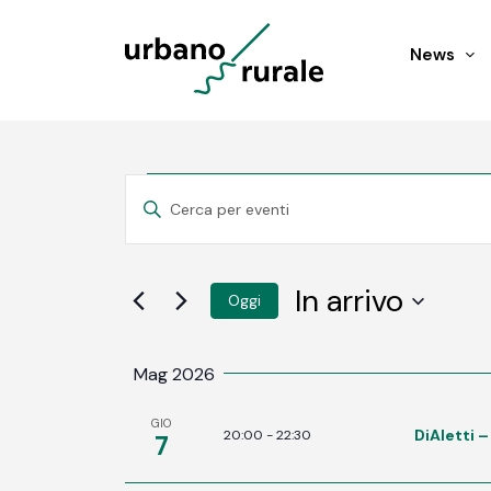
News
Eventi
Eventi
INSERISCI
PAROLA
Ricerca
CHIAVE.
CERCA
EVENTI
e
In arrivo
Oggi
PER
PAROLA
SELECT
viste
CHIAVE.
DATE.
Mag 2026
Navigazione
GIO
DiAletti 
20:00
-
22:30
7