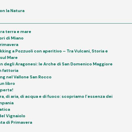
on la Natura
tra terra e mare
lori di Miano
Primavera
king a Pozzuoli con aperitivo – Tra Vulcani, Storia e
sul Mare
on degli Aragonesi: le Arche di San Domenico Maggiore
n fattoria
ng nel Vallone San Rocco
un libro
Aperte!
rra, di aria, di acqua e di fuoco: scopriamo l’essenza dei
ampania
atica
del Vignaiolo
ta di Primavera