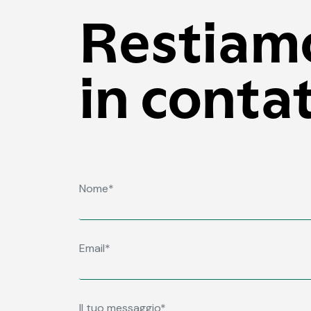
Restiam
in conta