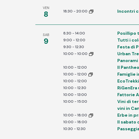
VEN
Incontri c
18:30
-
20:00
8
Posillipo 
8:30
-
14:00
SAB
9
Tutti i co
9:00
-
12:00
Festa di 
9:30
-
12:30
Urban Trek
10:00
-
10:00
Panorami 
Il Panthe
10:00
-
12:00
Famiglie i
10:00
-
12:00
EcoTrekki
10:00
-
12:00
RiGenEra 
10:00
-
12:30
Fattorie 
10:00
-
13:00
Vini di te
10:00
-
15:00
vini in C
Erbe in pr
10:00
-
18:00
Il sabato 
10:00
-
18:00
Passeggia
10:30
-
12:30