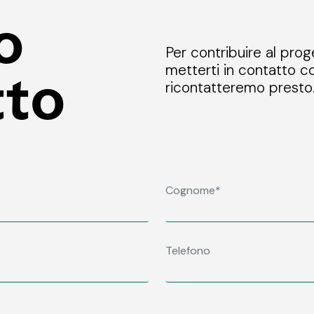
o
Per contribuire al prog
metterti in contatto co
tto
ricontatteremo presto