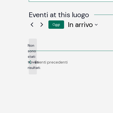
Eventi at this luogo
In arrivo
Oggi
SELEZIONA
LA
DATA.
Non
sono
stati
Notice
Eventi
precedenti
trovati
risultati.