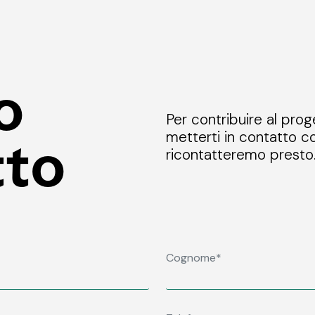
o
Per contribuire al prog
metterti in contatto co
tto
ricontatteremo presto