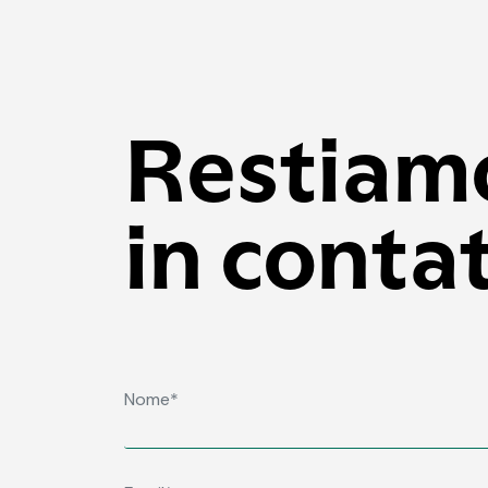
Restiam
in conta