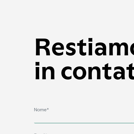
Restiam
in conta