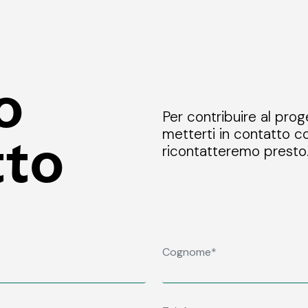
o
Per contribuire al prog
metterti in contatto co
tto
ricontatteremo presto