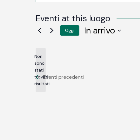
Eventi at this luogo
In arrivo
Oggi
SELEZIONA
LA
DATA.
Non
sono
stati
Notice
Eventi
precedenti
trovati
risultati.