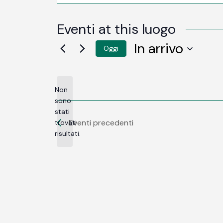
Eventi at this luogo
In arrivo
Oggi
SELEZIONA
LA
DATA.
Non
sono
stati
Notice
Eventi
precedenti
trovati
risultati.