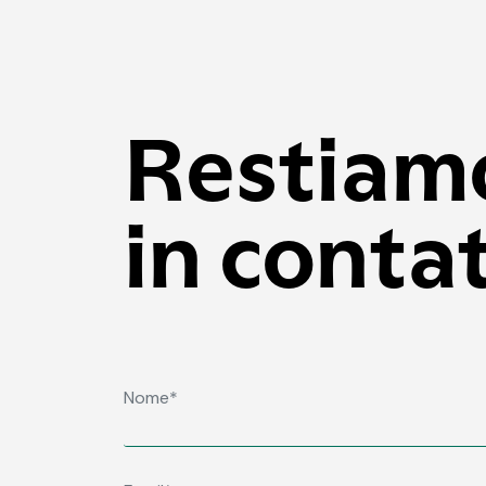
Restiam
in conta