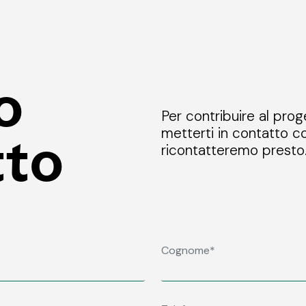
o
Per contribuire al prog
metterti in contatto co
tto
ricontatteremo presto