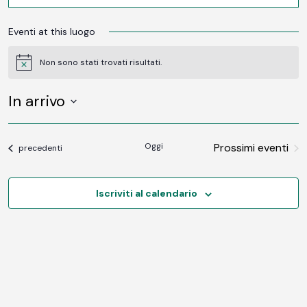
Eventi at this luogo
Non sono stati trovati risultati.
Notice
In arrivo
SELEZIONA
LA
DATA.
Oggi
Prossimi eventi
Eventi
precedenti
Iscriviti al calendario