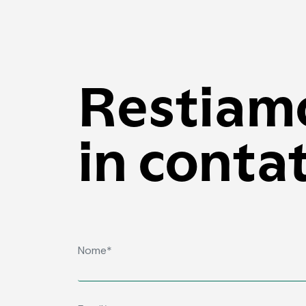
Restiam
in conta