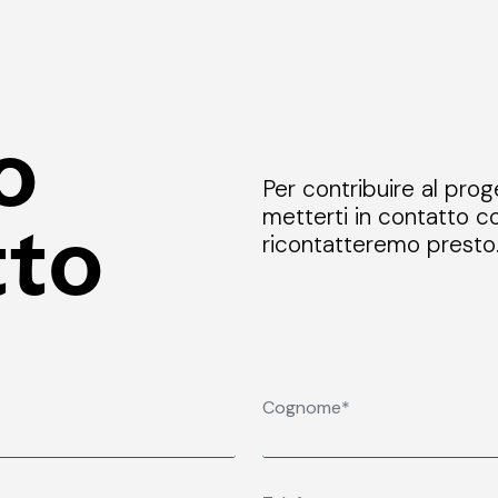
o
Per contribuire al prog
metterti in contatto co
tto
ricontatteremo presto