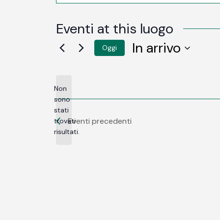
Eventi at this luogo
In arrivo
Oggi
SELEZIONA
LA
DATA.
Non
sono
stati
Notice
Eventi
precedenti
trovati
risultati.