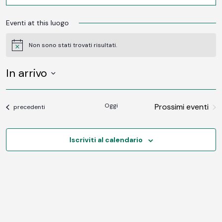
Eventi at this luogo
Non sono stati trovati risultati.
Notice
In arrivo
SELEZIONA
LA
DATA.
Oggi
Prossimi eventi
Eventi
precedenti
Iscriviti al calendario