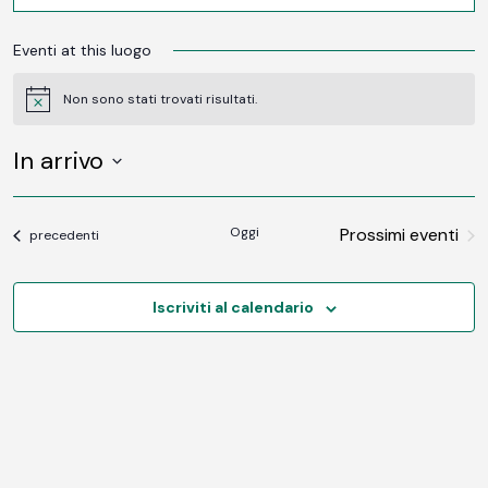
Eventi at this luogo
Non sono stati trovati risultati.
Notice
In arrivo
SELEZIONA
LA
DATA.
Oggi
Prossimi eventi
Eventi
precedenti
Iscriviti al calendario