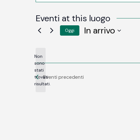
Eventi at this luogo
In arrivo
Oggi
SELEZIONA
LA
DATA.
Non
sono
stati
Notice
Eventi
precedenti
trovati
risultati.