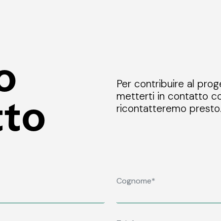
o
Per contribuire al prog
metterti in contatto co
tto
ricontatteremo presto