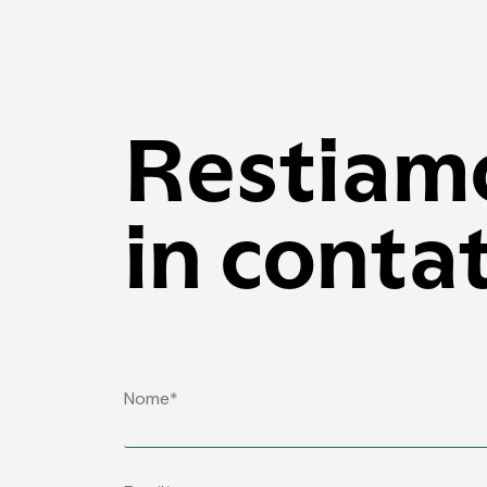
Restiam
in conta