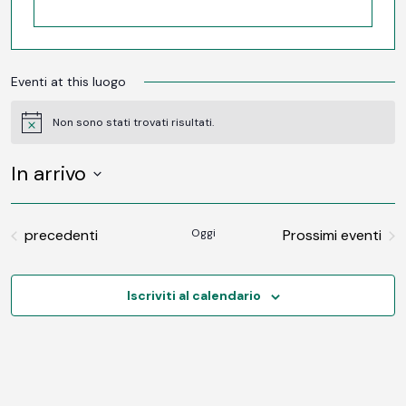
Eventi at this luogo
Non sono stati trovati risultati.
Notice
In arrivo
SELEZIONA
LA
DATA.
Eventi
precedenti
Oggi
Prossimi eventi
Iscriviti al calendario