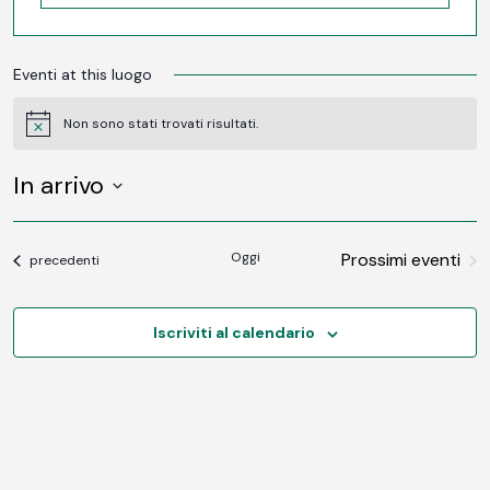
Eventi at this luogo
Non sono stati trovati risultati.
Notice
In arrivo
SELEZIONA
LA
DATA.
Oggi
Prossimi eventi
Eventi
precedenti
Iscriviti al calendario