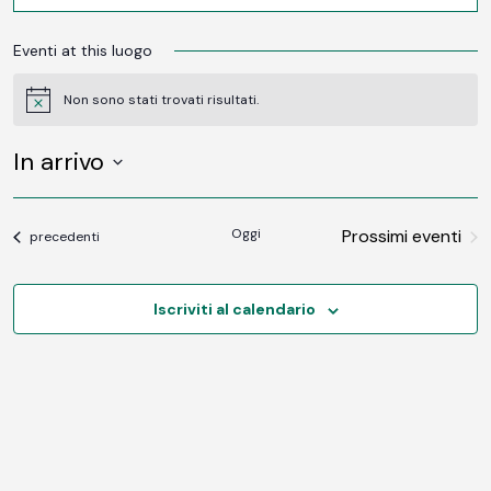
Eventi at this luogo
Non sono stati trovati risultati.
Notice
In arrivo
SELEZIONA
LA
DATA.
Oggi
Prossimi eventi
Eventi
precedenti
Iscriviti al calendario