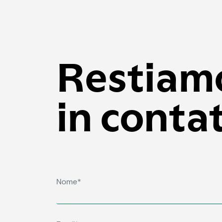
Restiam
in conta