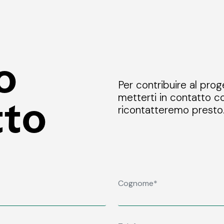
o
Per contribuire al prog
metterti in contatto co
tto
ricontatteremo presto