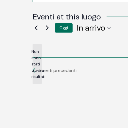
Eventi at this luogo
In arrivo
Oggi
SELEZIONA
LA
DATA.
Non
sono
stati
Notice
Eventi
precedenti
trovati
risultati.