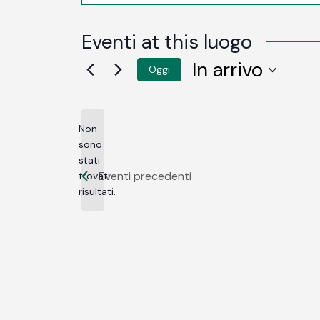
Eventi at this luogo
In arrivo
Oggi
SELEZIONA
LA
DATA.
Non
sono
stati
Notice
Eventi
precedenti
trovati
risultati.