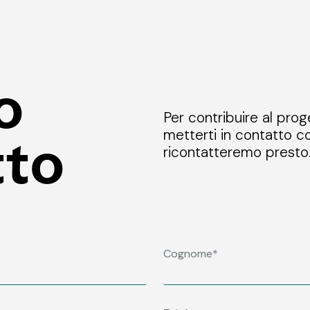
o
Per contribuire al prog
metterti in contatto co
tto
ricontatteremo presto