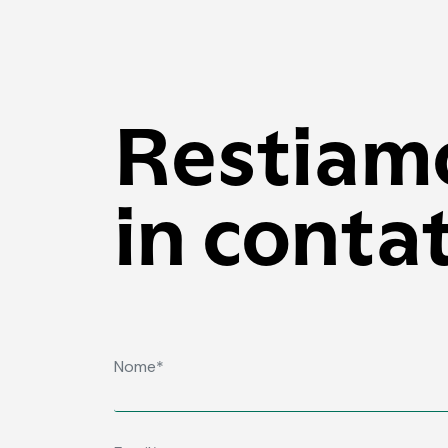
Restiam
in conta