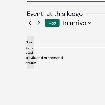
Eventi at this luogo
In arrivo
Oggi
SELEZIONA
LA
DATA.
Non
sono
stati
Notice
Eventi
precedenti
trovati
risultati.