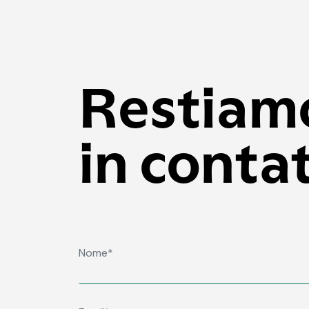
Restiam
in conta