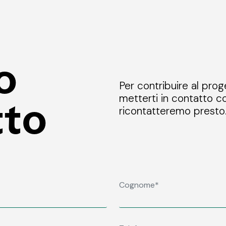
o
Per contribuire al prog
metterti in contatto co
tto
ricontatteremo presto