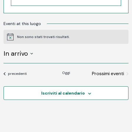
Eventi at this luogo
Non sono stati trovati risultati.
Notice
In arrivo
SELEZIONA
LA
DATA.
Oggi
Prossimi eventi
Eventi
precedenti
Iscriviti al calendario