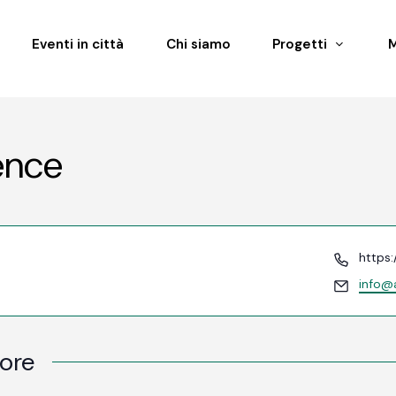
Eventi in città
Chi siamo
Progetti
ence
Telefo
https:
Email
info@a
tore