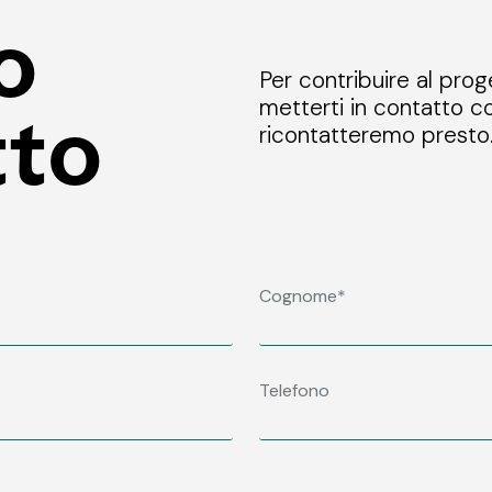
o
Per contribuire al prog
metterti in contatto co
tto
ricontatteremo presto