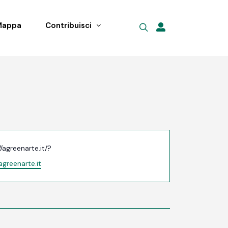
Mappa
Contribuisci
no
//agreenarte.it/?
greenarte.it