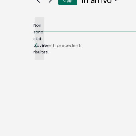
In arrivo
SELEZIONA
LA
DATA.
Non
sono
stati
Notice
Eventi
precedenti
trovati
risultati.