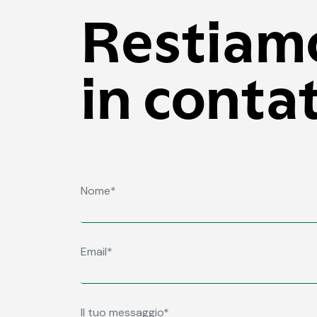
Restiam
in conta