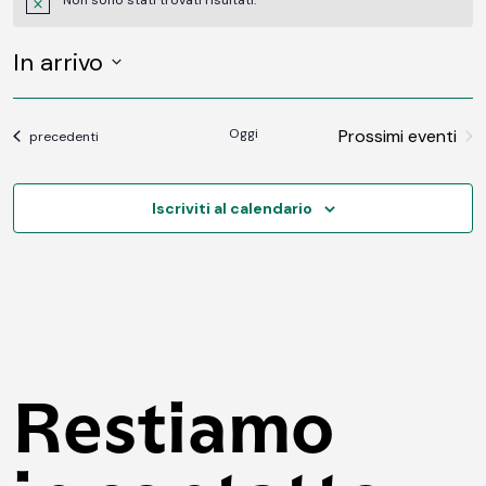
Non sono stati trovati risultati.
Notice
In arrivo
SELEZIONA
LA
DATA.
Oggi
Prossimi eventi
Eventi
precedenti
Iscriviti al calendario
Restiamo