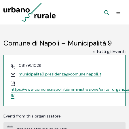
Comune di Napoli – Municipalità 9
« Tutti gli Eventi
Telefono
0817951028
Email
municipalita9.presidenza@comune.napoli.it
Website
https://www.comune.napoli.it/amministrazione/unita_organizza
9/
Eventi from this organizzatore