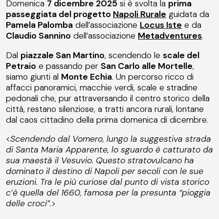
Domenica
7 dicembre 2025
si è svolta la
prima
passeggiata del progetto
Napoli Rurale
guidata da
Pamela Palomba
dell’associazione
Locus Iste
e da
Claudio Sannino
dell’associazione
Metadventures
.
Dal
piazzale San Martino
, scendendo le
scale del
Petraio
e passando per
San Carlo alle Mortelle
,
siamo giunti al
Monte Echia
. Un percorso ricco di
affacci panoramici, macchie verdi, scale e stradine
pedonali che, pur attraversando il centro storico della
città, restano silenziose, a tratti ancora rurali, lontane
dal caos cittadino della prima domenica di dicembre.
<
Scendendo dal Vomero, lungo la suggestiva strada
di Santa Maria Apparente, lo sguardo è catturato da
sua maestà il Vesuvio. Questo stratovulcano ha
dominato il destino di Napoli per secoli con le sue
eruzioni. Tra le più curiose dal punto di vista storico
c’è quella del 1660, famosa per la presunta “pioggia
delle croci”.
>