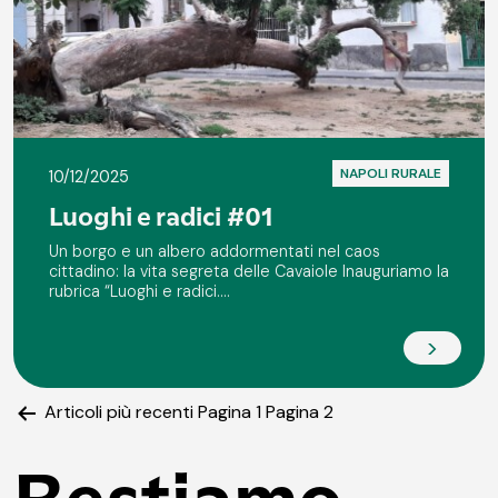
NAPOLI RURALE
10/12/2025
Luoghi e radici #01
Un borgo e un albero addormentati nel caos
cittadino: la vita segreta delle Cavaiole Inauguriamo la
rubrica “Luoghi e radici....
>
Articoli
più recenti
Pagina 1
Pagina 2
Paginazione
degli
Restiamo