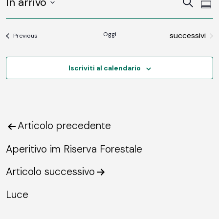
In arrivo
Ev
Eventi
Cerca
Somm
Vi
SELECT
Ricerc
DATE.
Na
Eventi
Oggi
successivi
Eventi
e
Previous
viste
Iscriviti al calendario
Navig
Articolo precedente
Navigazione
articoli
Aperitivo im Riserva Forestale
Articolo successivo
Luce