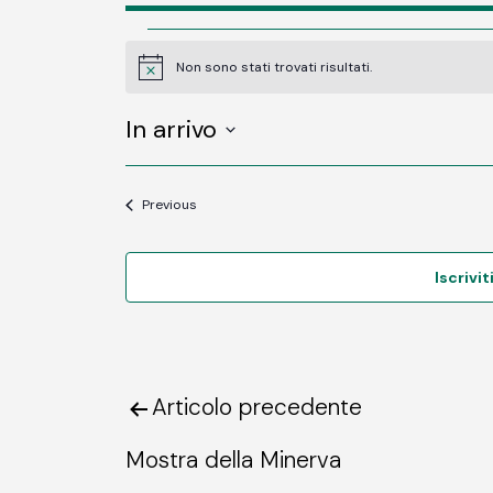
Eventi
Non sono stati trovati risultati.
Notice
In arrivo
SELECT
DATE.
Eventi
Previous
Iscrivit
Articolo precedente
Navigazione
Mostra della Minerva
articoli