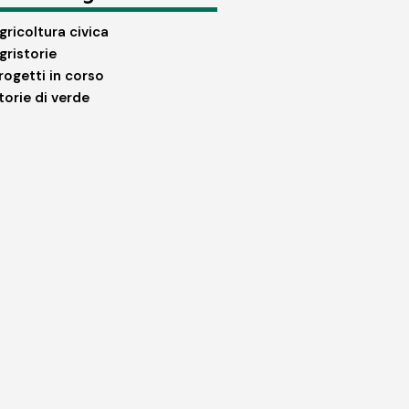
gricoltura civica
gristorie
rogetti in corso
torie di verde
to
azione
ione