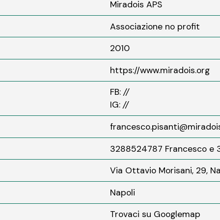
Miradois APS
Associazione no profit
2010
https://www.miradois.org
FB:
//
IG:
//
francesco.pisanti@miradois
3288524787 Francesco e 
Via Ottavio Morisani, 29, Nap
Napoli
Trovaci su
Googlemap