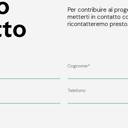
o
Per contribuire al prog
metterti in contatto co
tto
ricontatteremo presto