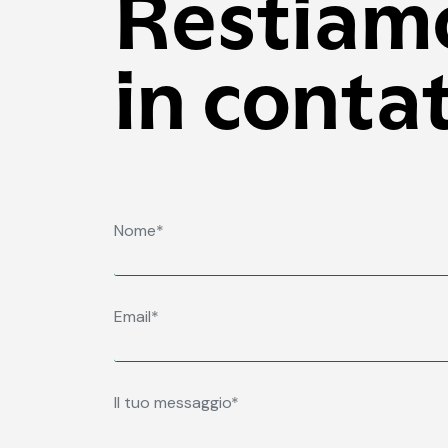
Restiam
in conta