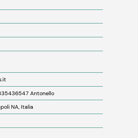
.it
335436547 Antonello
oli NA, Italia