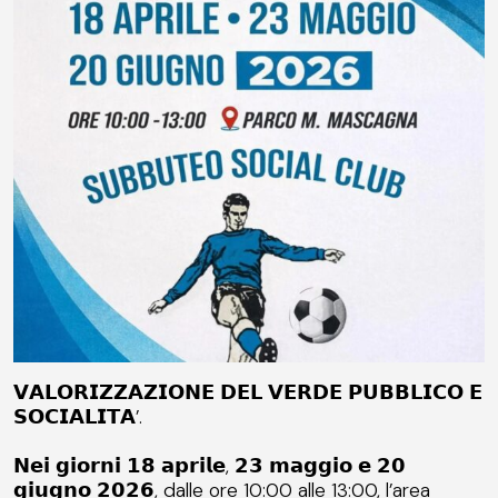
𝗩𝗔𝗟𝗢𝗥𝗜𝗭𝗭𝗔𝗭𝗜𝗢𝗡𝗘 𝗗𝗘𝗟 𝗩𝗘𝗥𝗗𝗘 𝗣𝗨𝗕𝗕𝗟𝗜𝗖𝗢 𝗘
𝗦𝗢𝗖𝗜𝗔𝗟𝗜𝗧𝗔’.
𝗡𝗲𝗶 𝗴𝗶𝗼𝗿𝗻𝗶 𝟭𝟴 𝗮𝗽𝗿𝗶𝗹𝗲, 𝟮𝟯 𝗺𝗮𝗴𝗴𝗶𝗼 𝗲 𝟮𝟬
𝗴𝗶𝘂𝗴𝗻𝗼 𝟮𝟬𝟮𝟲, dalle ore 10:00 alle 13:00, l’area