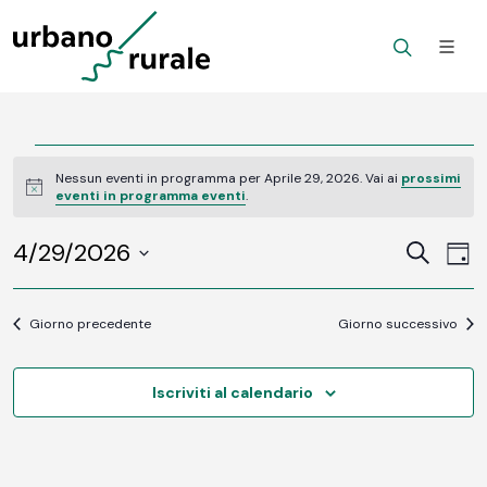
Eventi
Nessun eventi in programma per Aprile 29, 2026. Vai ai
prossimi
Notice
eventi in programma eventi
.
for
4/29/2026
Ev
Aprile
Eventi
Cerca
Gior
Vi
SELEZIONA
Ricerc
29,
LA
Na
DATA.
Giorno precedente
Giorno successivo
e
2026
viste
Iscriviti al calendario
Navig