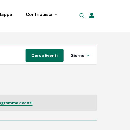
Mappa
Contribuisci
Evento
Cerca Eventi
Giorno
Viste
Navigazione
rogramma eventi
.