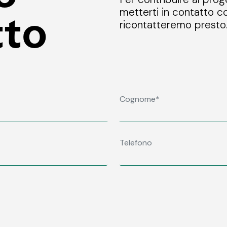
metterti in contatto co
tto
ricontatteremo presto