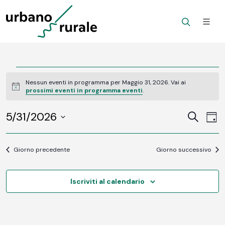
Eventi
Nessun eventi in programma per Maggio 31, 2026. Vai ai
Notice
prossimi eventi in programma eventi
.
for
5/31/2026
Ev
Maggio
Eventi
Cerca
Gior
Vi
SELEZIONA
Ricerc
31,
LA
Na
DATA.
Giorno precedente
Giorno successivo
e
2026
viste
Iscriviti al calendario
Navig