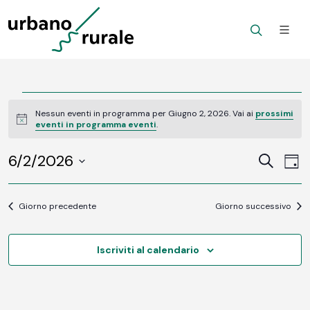
Eventi
Nessun eventi in programma per Giugno 2, 2026. Vai ai
prossimi
Notice
eventi in programma eventi
.
for
6/2/2026
Ev
Giugno
Eventi
Cerca
Gior
Vi
SELEZIONA
Ricerc
2,
LA
Na
DATA.
Giorno precedente
Giorno successivo
e
2026
viste
Iscriviti al calendario
Navig