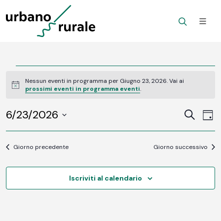
Eventi
Nessun eventi in programma per Giugno 23, 2026. Vai ai
Notice
prossimi eventi in programma eventi
.
for
6/23/2026
Ev
Giugno
Eventi
Cerca
Gior
Vi
SELEZIONA
Ricerc
23,
LA
Na
DATA.
Giorno precedente
Giorno successivo
e
2026
viste
Iscriviti al calendario
Navig