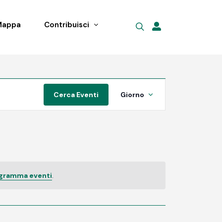
Mappa
Contribuisci
Evento
Cerca Eventi
Giorno
Viste
Navigazione
ogramma eventi
.