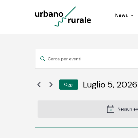
News
Eventi
Eventi
INSERISCI
PAROLA
Ricerca
CHIAVE.
for
CERCA
EVENTI
e
Luglio 5, 2026
Oggi
PER
Luglio
PAROLA
SELEZIONA
viste
CHIAVE.
LA
5,
DATA.
Navigazione
Nessun ev
2026