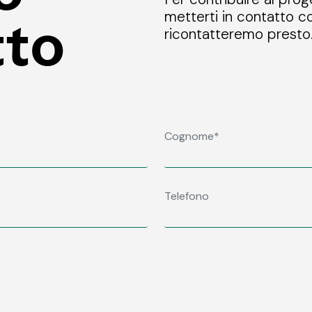
metterti in contatto co
tto
ricontatteremo presto